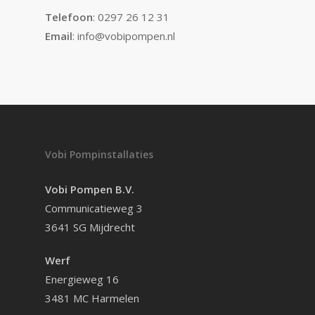
Telefoon
: 0297 26 12 31
Email
: info@vobipompen.nl
Vobi Pompinstallaties
Vobi Pompen B.V.
Communicatieweg 3
3641 SG Mijdrecht
Werf
Energieweg 16
3481 MC Harmelen