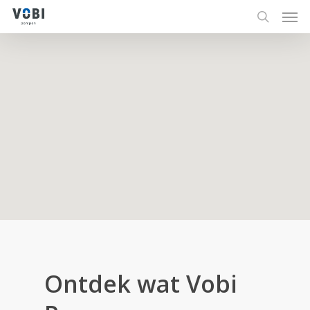
Men
Skip
to
search
main
content
Ontdek wat Vobi