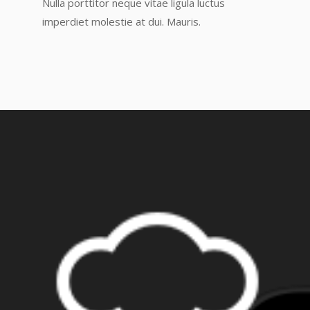
Nulla porttitor neque vitae ligula luctus
imperdiet molestie at dui. Mauris.