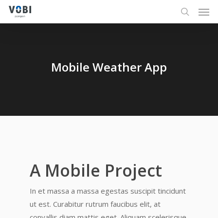
Men
Skip
to
search
main
content
Mobile Weather App
A Mobile Project
In et massa a massa egestas suscipit tincidunt
ut est. Curabitur rutrum faucibus elit, at
convallis diam mattis eget. Aliquam scelerisque