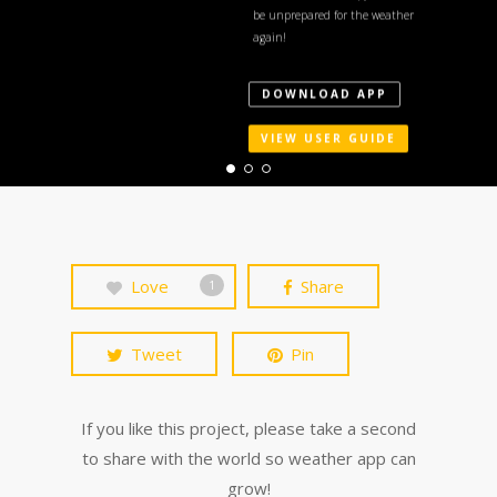
be unprepared for the weather
again!
DOWNLOAD APP
VIEW USER GUIDE
Love
Share
1
Tweet
Pin
If you like this project, please take a second
to share with the world so weather app can
grow!