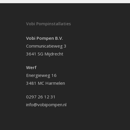
Vobi Pompinstallaties
Vobi Pompen B.V.
Communicatieweg 3
3641 SG Mijdrecht
Werf
Energieweg 16
3481 MC Harmelen
0297 26 12 31
info@vobipompen.nl