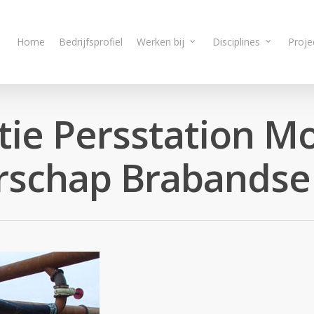
Home
Bedrijfsprofiel
Werken bij
Disciplines
Proje
ie Persstation Mo
schap Brabandse