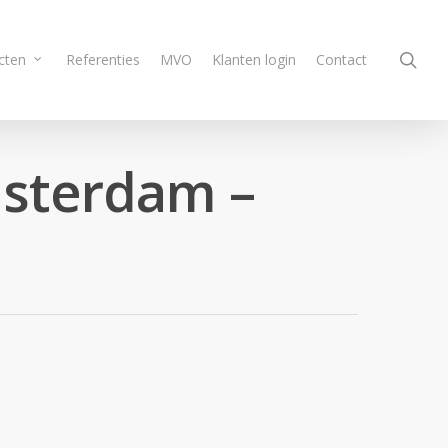
sea
cten
Referenties
MVO
Klanten login
Contact
msterdam –