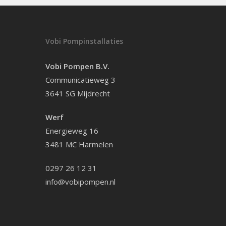
Vobi Pompinstallaties
Vobi Pompen B.V.
Communicatieweg 3
3641 SG Mijdrecht
Werf
Energieweg 16
3481 MC Harmelen
0297 26 12 31
info@vobipompen.nl