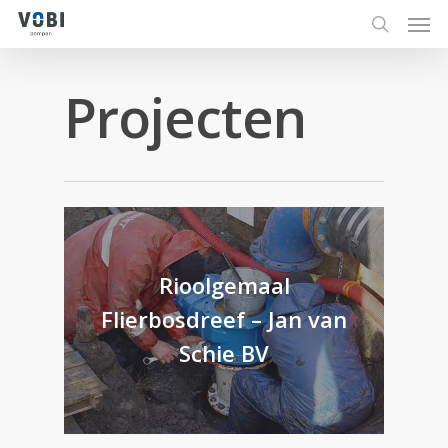
Men
Skip
to
search
main
Projecten
content
Rioolgemaal
Flierbosdreef – Jan van
Schie BV