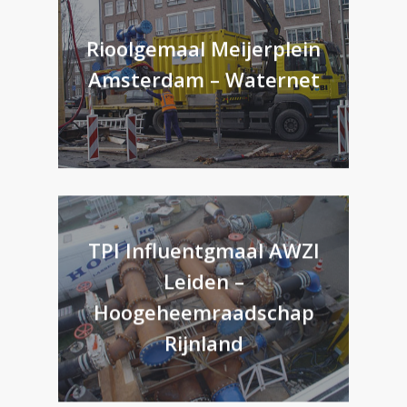
Rioolgemaal Meijerplein
Amsterdam – Waternet
TPI Influentgmaal AWZI
Leiden –
Hoogeheemraadschap
Rijnland